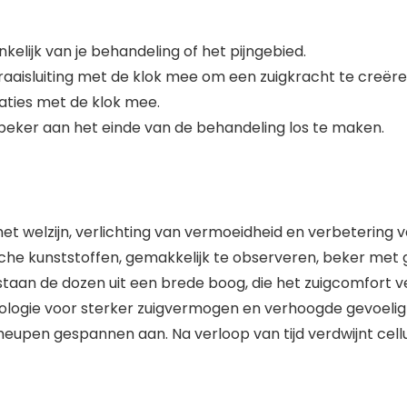
kelijk van je behandeling of het pijngebied.
draaisluiting met de klok mee om een zuigkracht te creëre
taties met de klok mee.
 beker aan het einde van de behandeling los te maken.
t welzijn, verlichting van vermoeidheid en verbetering v
che kunststoffen, gemakkelijk te observeren, beker met
taan de dozen uit een brede boog, die het zuigcomfort v
ologie voor sterker zuigvermogen en verhoogde gevoelig
pen gespannen aan. Na verloop van tijd verdwijnt cellulit