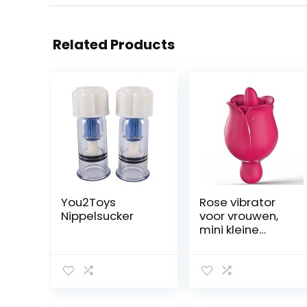
Related Products
You2Toys
Rose vibrator
Nippelsucker
voor vrouwen,
mini kleine
vibrators met 9
krachtige
vibraties,
waterdicht
oplaadbaar