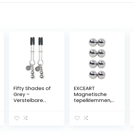
Fifty Shades of
EXCEART
Grey –
Magnetische
Verstelbare
tepelklemmen,
tepelklemmen –
borstklemmen,
1 stuk
tepelclip, niet
piercing,
tepelringen,
vaginale clips,