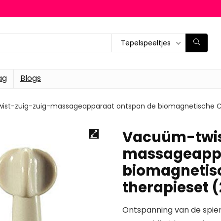
Tepelspeeltjes
ag
Blogs
st-zuig-zuig-massageapparaat ontspan de biomagnetische Ch
Vacuüm-twis
massageappa
biomagnetis
therapieset (
Ontspanning van de spiere