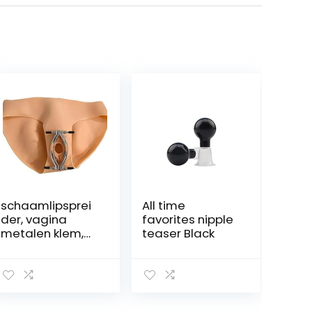
schaamlipsprei
All time
der, vagina
favorites nipple
metalen klem,
teaser Black
schaamlippen
fetisjoflippenklip
s