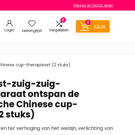
Nieuws en blogs lezen
0
0
€
0.00
Login
Vergelijken
verlanglijst
inese cup-therapieset (2 stuks)
t-zuig-zuig-
raat ontspan de
che Chinese cup-
2 stuks)
n ter verhoging van het welzijn, verlichting van