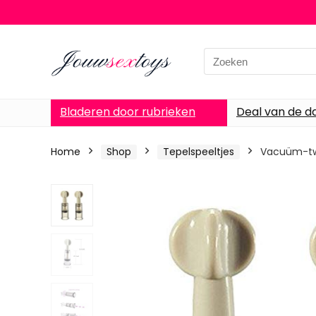
Search
for:
Bladeren door rubrieken
Deal van de d
Home
Shop
Tepelspeeltjes
Vacuüm-twi