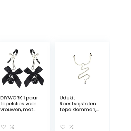
DIYWORK 1 paar
Udekit
tepelclips voor
Roestvrijstalen
vrouwen, met
tepelklemmen,
kleine bel,
instelbare
tepelstimulator,
tepelklem, SM
seksspeelgoed
bondage