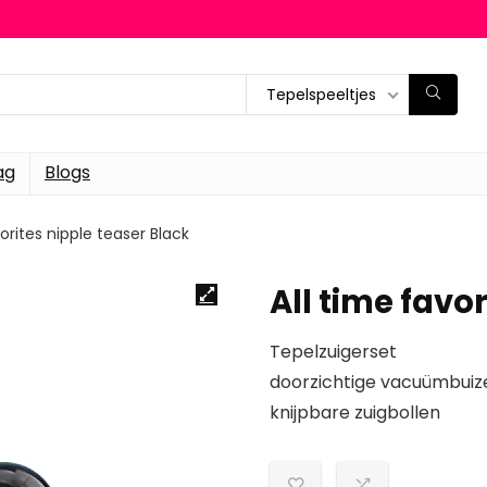
Tepelspeeltjes
ag
Blogs
vorites nipple teaser Black
All time favo
Tepelzuigerset
doorzichtige vacuümbuiz
knijpbare zuigbollen