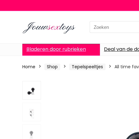
Search
for:
Bladeren door rubrieken
Deal van de d
Home
Shop
Tepelspeeltjes
All time fa