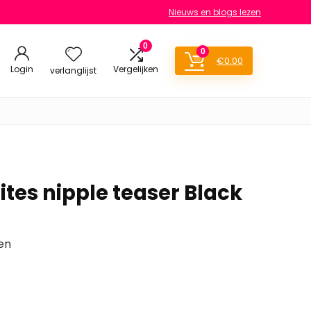
Nieuws en blogs lezen
0
0
€
0.00
Login
Vergelijken
verlanglijst
rites nipple teaser Black
en