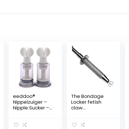
eeddoo®
The Bondage
Nippelzuiger –
Locker fetish
Nipple Sucker –
claw
Ø 3cm – Maat M
tepelklemmen
(medium) –
Clitoris zuiger – 1