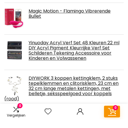
Magic Motion - Flamingo Vibrerende
Bullet
Yinuoday Acryl Verf Set 48 Kleuren 22 ml
DIY Acryl Pigment Kleurrijke Verf Set
Schilderen Tekening Accessoire voor
Kinderen en Volwassenen
DIYWORK 3 koppen kettingklem, 2 stuks
tepelklemmen en clitorisklem, 23 cm en
32 cm lange metalen kettingen, met
belletje, seksspeelgoed voor koppels
(rood)
0
0
Vergelijken
eeddoo® Nippelzuiger - Nipple Sucker - Ø
3cm - Maat M (medium) - Clitoris zuiger -