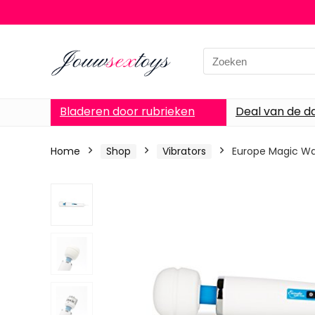
Search
for:
Bladeren door rubrieken
Deal van de d
Home
Shop
Vibrators
Europe Magic Wa