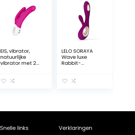
EIS, vibrator,
LELO SORAYA
natuurlijke
Wave luxe
vibrator met 2
Rabbit-
schachten, 24
stimulator Deep
cm, waterdicht,
Rose met unieke
oplaadbaar,
WaveMotion-
huidvriendelijke
technologie
siliconen, 2
voor een
motoren
plezierige
ervaring voor
het hele
lichaam
Snelle links
Verklaringen