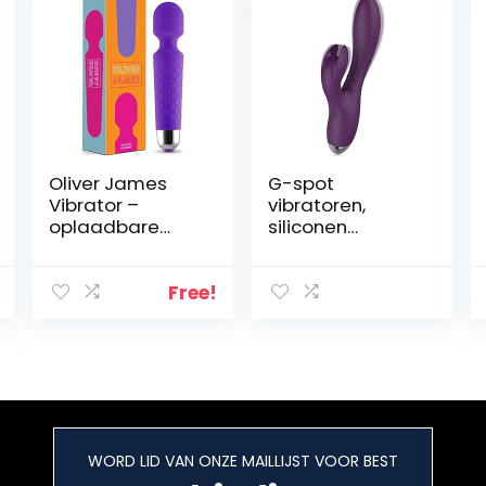
Oliver James
G-spot
Vibrator –
vibratoren,
oplaadbare
siliconen
persoonlijke
konijnenvibrator
personal
s voor clitoris en
massager,
G-spot met
Free!
draadloos met
stootfunctie en
20
10 vibratiemodi,
vibratiepatrone
seksspeelgoed
n en 8
voor vrouwen
snelheden –
inclusief
reistasje –
WORD LID VAN ONZE MAILLIJST VOOR BEST
Geweldig om te