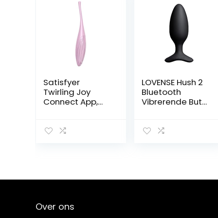
Satisfyer
LOVENSE Hush 2
Twirling Joy
Bluetooth
Connect App,
Vibrerende Butt
tipvibrator met
Plug met App-
app-bediening,
Gestuurde,
waterdichte,
Vibrator Anale
huidvriendelijke
Plug
siliconen,
Seksspeeltjes
kleur:roze
voor Mannen en
Vrouwen,
Onbeperkte
Aangepaste
Vibratiemodi
Over ons
(44.5 mm)