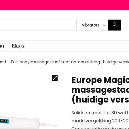
Vibrators
ag
Blogs
nd – Full-body massagestaaf met netaansluiting (huidige versi
Europe Magic
massagestaaf
(huidige vers
Solide en met tot 30 watt 
marktvergelijking 2011-2
Concentratie op de essen