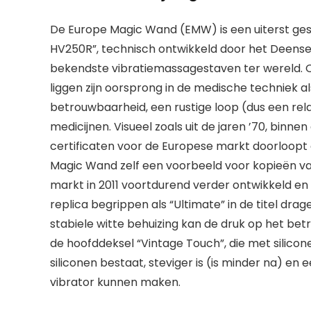
De Europe Magic Wand (EMW) is een uiterst ges
HV250R”, technisch ontwikkeld door het Deense
bekendste vibratiemassagestaven ter wereld. O
liggen zijn oorsprong in de medische techniek a
betrouwbaarheid, een rustige loop (dus een rela
medicijnen. Visueel zoals uit de jaren ’70, binn
certificaten voor de Europese markt doorloopt
Magic Wand zelf een voorbeeld voor kopieën va
markt in 2011 voortdurend verder ontwikkeld en 
replica begrippen als “Ultimate” in de titel dra
stabiele witte behuizing kan de druk op het b
de hoofddeksel “Vintage Touch”, die met silicone
siliconen bestaat, steviger is (is minder na) en
vibrator kunnen maken.