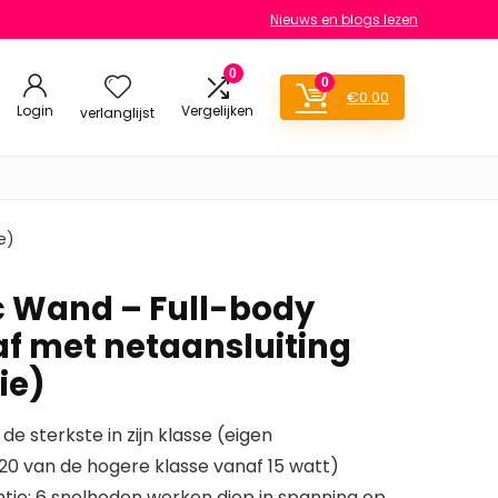
Nieuws en blogs lezen
0
0
€
0.00
Login
Vergelijken
verlanglijst
e)
 Wand – Full-body
 met netaansluiting
ie)
de sterkste in zijn klasse (eigen
020 van de hogere klasse vanaf 15 watt)
tie: 6 snelheden werken diep in spanning op