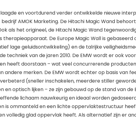
laagde en voortdurend verder ontwikkelde nieuwe interpr
 bedrijf AMOK Marketing. De Hitachi Magic Wand behoort,
ok als het origineel, de Hitachi Magic Wand tegenwoordi
ls therapieapparaat. De Europe Magic Wall is gebaseerd o
tief lage geluidsontwikkeling) en de talrijke veiligheids
en de techniek van de jaren 2010. De EMW wordt er ook voor
 en heeft doorstaan – wat veel concurrerende producten 
n andere merken. De EMW wordt echter op basis van feed
verbeterd (sneller inschakelen, meerdere stiller geworde
gen en optisch lijken – ze zijn gebouwd op de stand van d
etreffende lichaam nauwkeurig en ideaal worden gedosee
n is ommanteld en een lichte oppervlaktestructuur heeft. O
 een volledig glad oppervlak heeft. Als alternatief zijn e