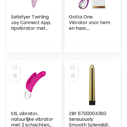
Satisfyer Twirling
Gotta One
Joy Connect App,
Vibrator voor hem
tipvibrator met
en haar,
app-bediening,
seksspeeltje met
waterdichte,
10 vibratiemodi, G-
huidvriendelijke
spot stil en sterk,
siliconen,
clitoris siliconen
kleur:roze
anale dildo paar
masturbatie
realistisch
seksspeeltje
erotiek
massageapparaat
EIS, vibrator,
ZBF 6700004360
natuurlijke vibrator
Sensuously
met 2 schachten,
Smooth Splendidly