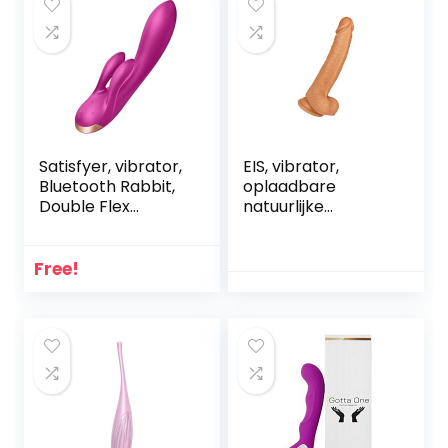
Satisfyer, vibrator,
EIS, vibrator,
Bluetooth Rabbit,
oplaadbare
Double Flex
natuurlijke
Connect App, 20
vibrator, 21 cm,
cm, met app, 3
waterdicht,
motoren, gemaakt
oplaadbaar,
Free!
van volledig
huidvriendelijke
siliconen,
siliconen
oplaadbaar,
waterdicht,
kleur:Purper