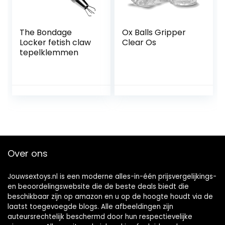
The Bondage
Ox Balls Gripper
Locker fetish claw
Clear Os
tepelklemmen
Over ons
Jouwsextoys.nl is een moderne alles-in-één prijsvergelijkings-
en beoordelingswebsite die de beste deals biedt die
beschikbaar zijn op amazon en u op de hoogte houdt via de
laatst toegevoegde blogs. Alle afbeeldingen zijn
auteursrechtelijk beschermd door hun respectievelijke