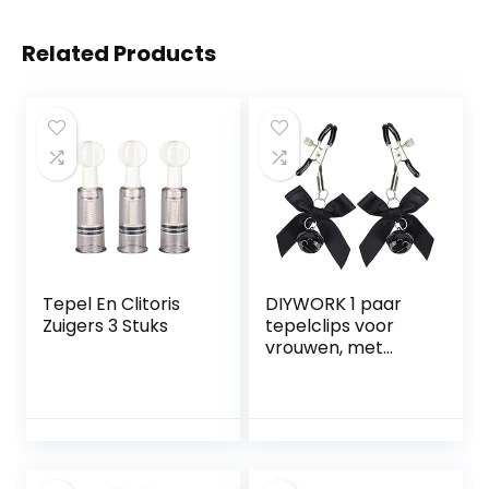
Related Products
Tepel En Clitoris
DIYWORK 1 paar
Zuigers 3 Stuks
tepelclips voor
vrouwen, met
kleine bel,
tepelstimulator,
seksspeelgoed
voor koppels
(zwart)