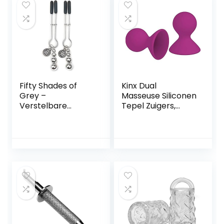
Fifty Shades of
Kinx Dual
Grey –
Masseuse Siliconen
Verstelbare
Tepel Zuigers,
tepelklemmen – 1
Pack van 2
stuk