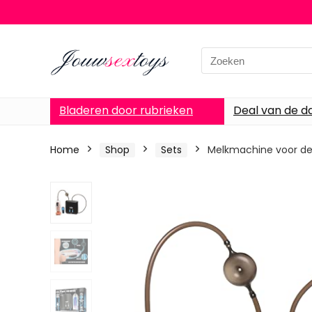
Search
for:
Bladeren door rubrieken
Deal van de d
Home
Shop
Sets
Melkmachine voor de 