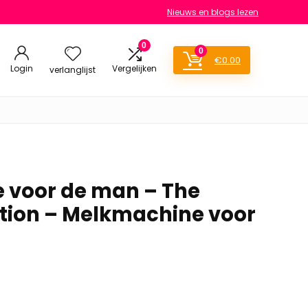
Nieuws en blogs lezen
0
0
€
0.00
Login
Vergelijken
verlanglijst
 voor de man – The
dition – Melkmachine voor