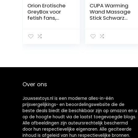
Orion Erotische
CUPA Warming
GreyBox voor
Wand Massage
fetish fans,
Stick Schwarz
fetish seks
One Size
cadeauset voor
partner,
geschenkset
erotisch voor
volwassenen
vrouwen en
mannen – meer
cadeausets als
keuze op deze
Over ons
pagina
Jouwsextoys.nl is een moderne alles-in-één
prijsvergelijkings- en beoordelingswebsite die de
beste deals biedt die beschikbaar zijn op amazon en u
op de hoogte houdt via de laatst toegevoegde blogs.
Alle afbeeldingen zijn auteursrechtelijk beschermd
door hun respectievelijke eigenaren. Alle geciteerde
inhoud is afgeleid van hun respectievelijke bronnen.