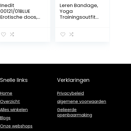
Inedit
Leren Bandage,
00121/01BLUE
Yoga
Erotische doos,
Trainingsoutfit
zwart, blauw
Set 10 Stuks
Oefenarm -
Paars en Zwart
Snelle links
Verklaringen
Home
Privacybeleid
Overzicht
algemene voorwaarden
Alles winkelen
Gelieerde
openbaarmaking
Blogs
Onze webshops