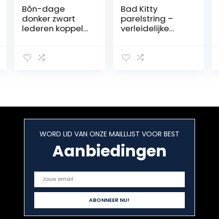
Bŏn-dage
Bad Kitty
donker zwart
parelstring –
lederen koppel
verleidelijke
accessoires set
kralenkoord voor
van 6
het stimuleren
van de clitoris,
broekje met
klemmen, ouvert
string voor
vrouwen en
koppels
WORD LID VAN ONZE MAILLIJST VOOR BEST
Aanbiedingen