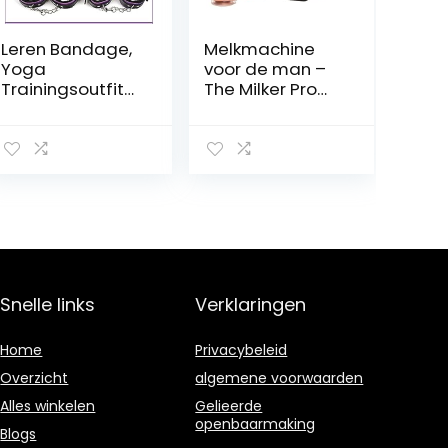
Leren Bandage,
Melkmachine
Yoga
voor de man –
Trainingsoutfit
The Milker Pro
Set 10 Stuks
Edition –
Oefenarm -
Melkmachine
Paars en Zwart
voor de penis
Snelle links
Verklaringen
Home
Privacybeleid
Overzicht
algemene voorwaarden
Alles winkelen
Gelieerde
openbaarmaking
Blogs