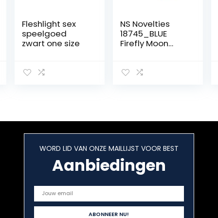
Fleshlight sex
NS Novelties
speelgoed
18745_BLUE
zwart one size
Firefly Moon
Stroker, 1 stuk (1 x
353.999999999
g)
WORD LID VAN ONZE MAILLIJST VOOR BEST
Aanbiedingen