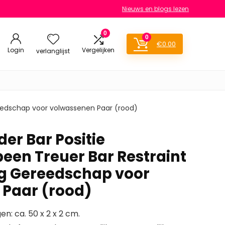
Nieuws en blogs lezen
0
0
€
0.00
Login
Vergelijken
verlanglijst
reedschap voor volwassenen Paar (rood)
er Bar Positie
been Treuer Bar Restraint
ng Gereedschap voor
Paar (rood)
en: ca. 50 x 2 x 2 cm.