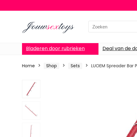
Search
for:
Bladeren door rubrieken
Deal van de d
Home
Shop
Sets
LUOEM Spreader Bar P