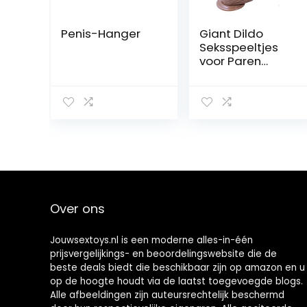
Penis-Hanger
Giant Dildo
Seksspeeltjes
voor Paren
Pakket Didlo
XXXXXXL Zuignap
Big Monster
Dildo Dildo met
zuignap Plug
Spelen De Penis
Game Glans
Mastubrator,Bro
wn
Over ons
Jouwsextoys.nl is een moderne alles-in-één
prijsvergelijkings- en beoordelingswebsite die de
beste deals biedt die beschikbaar zijn op amazon en u
op de hoogte houdt via de laatst toegevoegde blogs.
Alle afbeeldingen zijn auteursrechtelijk beschermd