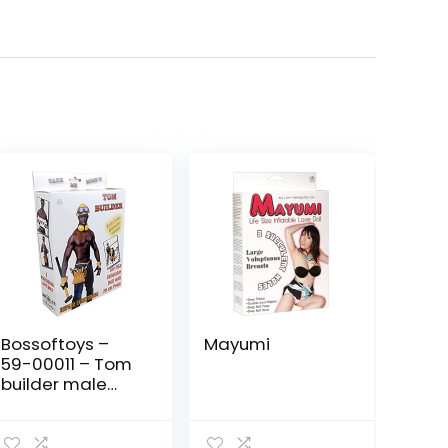
Bossoftoys –
Mayumi
59-00011 – Tom
builder male
love doll – 150
cm – Blowup
Male pop –