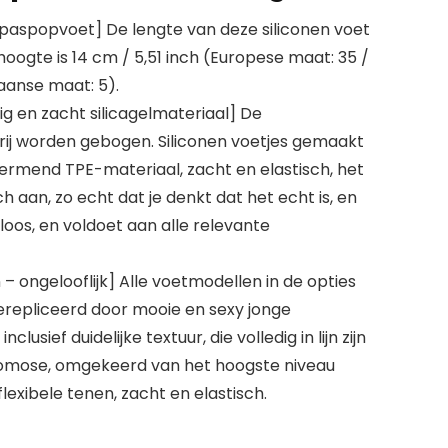
 paspopvoet] De lengte van deze siliconen voet
 hoogte is 14 cm / 5,51 inch (Europese maat: 35 /
aanse maat: 5).
ig en zacht silicagelmateriaal] De
rij worden gebogen. Siliconen voetjes gemaakt
rmend TPE-materiaal, zacht en elastisch, het
sch aan, zo echt dat je denkt dat het echt is, en
kloos, en voldoet aan alle relevante
 – ongelooflijk] Alle voetmodellen in de opties
erepliceerd door mooie en sexy jonge
lusief duidelijke textuur, die volledig in lijn zijn
omose, omgekeerd van het hoogste niveau
lexibele tenen, zacht en elastisch.