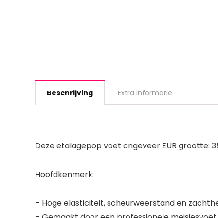
Beschrijving
Extra informatie
Deze etalagepop voet ongeveer EUR grootte: 35 
Hoofdkenmerk:
– Hoge elasticiteit, scheurweerstand en zachthe
– Gemaakt door een professionele meisjesvoet, 1: