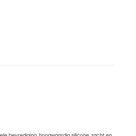
uele bevrediging, hoogwaardig silicone, zacht en