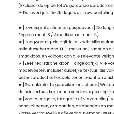
(Exclusief de op de foto’s getoonde sieraden e
④ De levertijd is 15-25 dagen, als u uw bestell
★ [Levensgrote siliconen paspopvoet] De lengte v
Engelse maat: 3 / Amerikaanse maat: 5).
★ [Hoogwaardig, niet-giftig en zacht silicagel
milieubeschermend TPE-materiaal, zacht en elastis
smaakloos, en voldoet aan alle relevante veili
★ [Zeer realistische kloon – ongelooflijk] Alle 
modelvoeten, inclusief duidelijke textuur, die v
patentproductie, flexibele tenen, zacht en elast
★ [Gemakkelijk te gebruiken en schoon] Wasbaar 
de huidtextuur, kartonnen schuimverpakking, zond
★ [Voor weergave, fotografie of verzameling] Vo
handschoenen, armbanden, armbanden en manicur
klasse vertrouwelijke aflevering, niemand weet wa