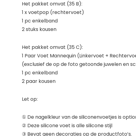
Het pakket omvat (35 B):
1 x voetpop (rechtervoet)
1 pc enkelband
2 stuks kousen
Het pakket omvat (35 C):
1 Paar Voet Mannequin (Linkervoet + Rechtervo
(exclusief de op de foto getoonde juwelen en 
1 pc enkelband
2 paar kousen
Let op:
① De nagelkleur van de siliconenvoetjes is optio
② Deze silicone voet is alle silicone stijl
③ Bevat geen decoraties op de productfoto’s.