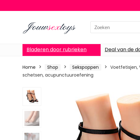
Search
for:
Bladeren door rubrieken
Deal van de d
Home
Shop
Sekspoppen
Voetfetisjen,
schetsen, acupunctuuroefening