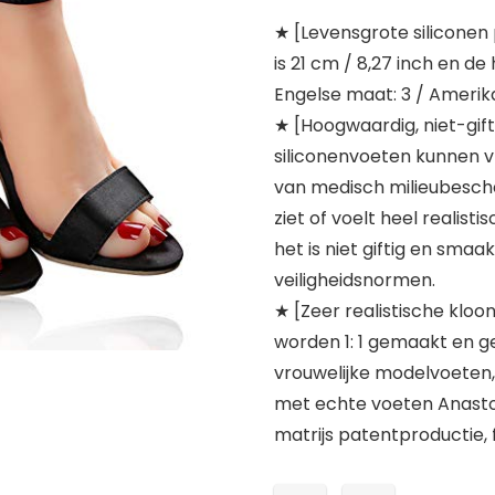
★ [Levensgrote siliconen
is 21 cm / 8,27 inch en de
Engelse maat: 3 / Amerik
★ [Hoogwaardig, niet-gift
siliconenvoeten kunnen v
van medisch milieubesche
ziet of voelt heel realisti
het is niet giftig en smaa
veiligheidsnormen.
★ [Zeer realistische kloon
worden 1: 1 gemaakt en g
vrouwelijke modelvoeten, inc
met echte voeten Anast
matrijs patentproductie, f