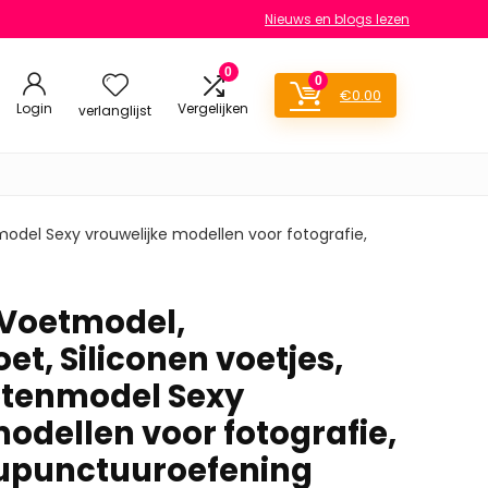
Nieuws en blogs lezen
0
0
€
0.00
Login
Vergelijken
verlanglijst
model Sexy vrouwelijke modellen voor fotografie,
, Voetmodel,
t, Siliconen voetjes,
etenmodel Sexy
odellen voor fotografie,
cupunctuuroefening