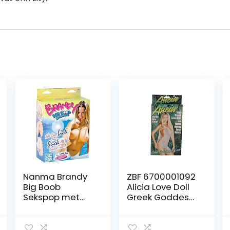
Nanma Brandy
ZBF 6700001092
Big Boob
Alicia Love Doll
Sekspop met
Greek Goddes
3D-gezicht, 1 x 1
of Love
stuk