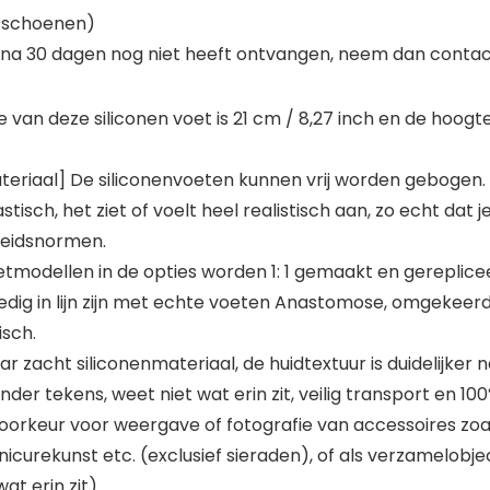
n schoenen)
ing na 30 dagen nog niet heeft ontvangen, neem dan conta
an deze siliconen voet is 21 cm / 8,27 inch en de hoogte 
materiaal] De siliconenvoeten kunnen vrij worden gebogen
ch, het ziet of voelt heel realistisch aan, zo echt dat je d
gheidsnormen.
voetmodellen in de opties worden 1: 1 gemaakt en gereplic
olledig in lijn zijn met echte voeten Anastomose, omgekeer
isch.
zacht siliconenmateriaal, de huidtextuur is duidelijker n
er tekens, weet niet wat erin zit, veilig transport en 10
orkeur voor weergave of fotografie van accessoires zoals 
ekunst etc. (exclusief sieraden), of als verzamelobject
t erin zit).