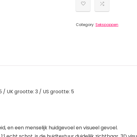
Category:
Sekspoppen
/ UK grootte: 3 / US grootte: 5
id, en een menselijk huidgevoel en visueel gevoel.
1 echt schot, is de huidtextuur duidelijk zichtbaar, 3D vis