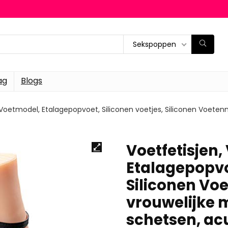
Sekspoppen
ag
Blogs
 Voetmodel, Etalagepopvoet, Siliconen voetjes, Siliconen Voeten
Voetfetisjen
Etalagepopvoe
Siliconen Vo
vrouwelijke m
schetsen, a