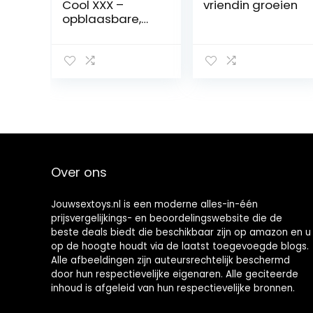
Cool XXX –
vriendin groeien
opblaasbare,
mannelijke
liefdespop met
penis,
anusopening,
opgedrukt
gezicht en
borstbeharing,
levensechte,
donkerharige
sekspop
Over ons
Jouwsextoys.nl is een moderne alles-in-één
prijsvergelijkings- en beoordelingswebsite die de
beste deals biedt die beschikbaar zijn op amazon en u
op de hoogte houdt via de laatst toegevoegde blogs.
Alle afbeeldingen zijn auteursrechtelijk beschermd
door hun respectievelijke eigenaren. Alle geciteerde
inhoud is afgeleid van hun respectievelijke bronnen.