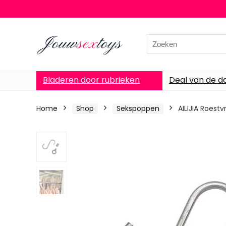
Search
for:
Bladeren door rubrieken
Deal van de d
Home
Shop
Sekspoppen
AILIJIA Roest