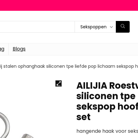
Sekspoppen
ag
Blogs
vrij stalen ophanghaak siliconen tpe liefde pop lichaam sekspop
AILIJIA Roes
siliconen tpe
sekspop hoof
set
hangende haak voor seks