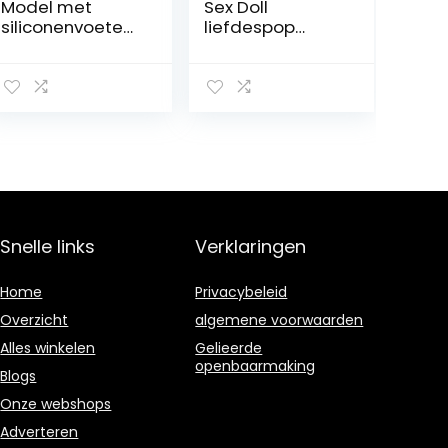
Model met
Sex Doll
siliconenvoeten
liefdespop
– Levensgrote
Beige One Size
siliconen
vrouwelijke
etalagepop
beenvoet –
Siliconen voetjes
– voor display
sieraden
schoenensok
display
Snelle links
Verklaringen
Home
Privacybeleid
Overzicht
algemene voorwaarden
Alles winkelen
Gelieerde
openbaarmaking
Blogs
Onze webshops
Adverteren