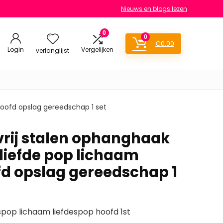
Nieuws en blogs lezen
0
0
€
0.00
Login
Vergelijken
verlanglijst
 hoofd opslag gereedschap 1 set
tvrij stalen ophanghaak
 liefde pop lichaam
d opslag gereedschap 1
pop lichaam liefdespop hoofd 1st