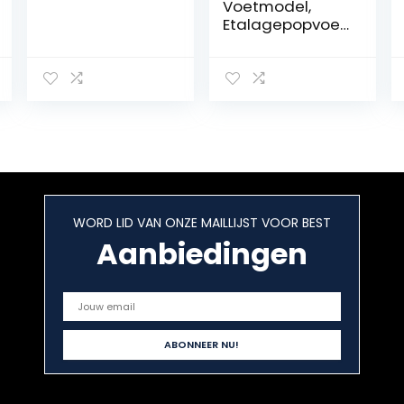
Voetmodel,
Etalagepopvoet,
Siliconen
voetjes,
Siliconen
Voetenmodel
Sexy vrouwelijke
modellen voor
fotografie,
schetsen,
acupunctuuroef
ening
WORD LID VAN ONZE MAILLIJST VOOR BEST
Aanbiedingen