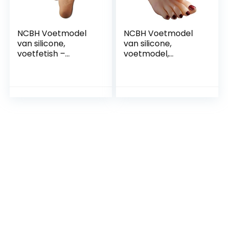
NCBH Voetmodel
NCBH Voetmodel
van silicone,
van silicone,
voetfetish –
voetmodel,
etalagepop voeten
voetfetish,
– voetspeelgoed –
etalagepop,
voetmodel –
voetfetish, voor
enkelvoetcultuur
mannen, siliconen,
kunstmodel
levensgrote
simulatie
rekwisieten,
voetgesimuleerd
etalagepop,
siliconen
voeten
voetmodel